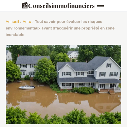
Conseilsimmofinanciers
📰
Accueil
›
Actu
›
Tout savoir pour évaluer les risques
environnementaux avant d"acquérir une propriété en zone
inondable