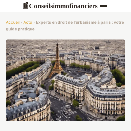
Conseilsimmofinanciers
📰
Accueil
›
Actu
›
Experts en droit de l'urbanisme à paris : votre
guide pratique