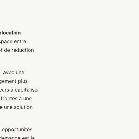
olocation
space entre
et de réduction
n, avec une
ogement plus
urs à capitaliser
nfrontés à une
e une solution
s opportunités
 demande est la