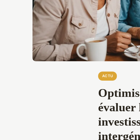
ACTU
Optimise
évaluer 
investis
intergén