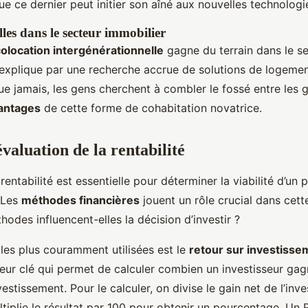
ue ce dernier peut initier son aîné aux nouvelles technologi
les dans le secteur immobilier
olocation intergénérationnelle
gagne du terrain dans le se
explique par une recherche accrue de solutions de logemen
que jamais, les gens cherchent à combler le fossé entre les 
antages
de cette forme de cohabitation novatrice.
valuation de la rentabilité
 rentabilité est essentielle pour déterminer la viabilité d’un p
 Les
méthodes financières
jouent un rôle crucial dans cett
des influencent-elles la décision d’investir ?
es plus couramment utilisées est le
retour sur investisse
teur clé qui permet de calculer combien un investisseur ga
investissement. Pour le calculer, on divise le gain net de l’in
ltiplie le résultat par 100 pour obtenir un pourcentage. Un 