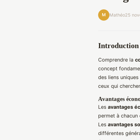
M
Mathéo
25 nov
Introduction 
Comprendre la
co
concept fondament
des liens uniques
ceux qui cherchent
Avantages écono
Les
avantages é
permet à chacun d
Les
avantages so
différentes génér