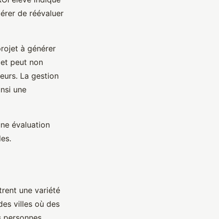
gérer de réévaluer
projet à générer
ojet peut non
eurs. La gestion
insi une
ne évaluation
les.
rent une variété
des villes où des
s personnes