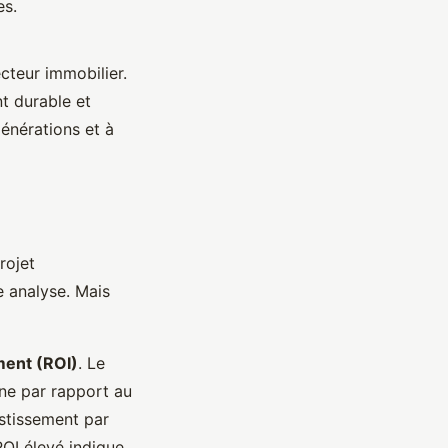
es.
cteur immobilier.
t durable et
générations et à
rojet
e analyse. Mais
ment (ROI)
. Le
gne par rapport au
vestissement par
ROI élevé indique