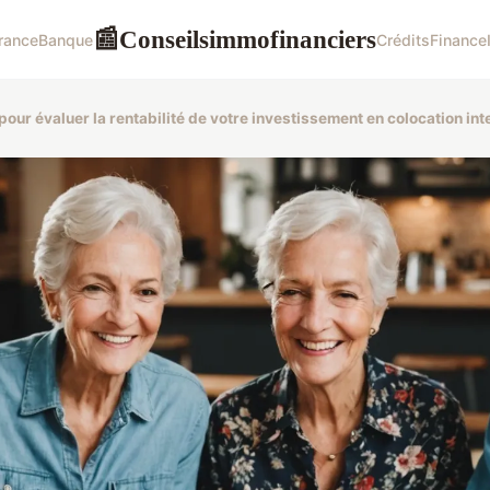
Conseilsimmofinanciers
📰
rance
Banque
Crédits
Finance
 pour évaluer la rentabilité de votre investissement en colocation in