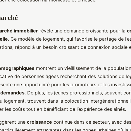
marché
arché immobilier
révèle une demande croissante pour la
c
elle
. Ce modèle de logement, qui favorise le partage de l’e
ations, répond à un besoin croissant de connexion sociale 
émographiques
montrent un vieillissement de la populatio
icative de personnes âgées recherchant des solutions de l
résente une opportunité pour les promoteurs et les investisse
s
demandes
. De plus, les jeunes professionnels, souvent co
u logement, trouvent dans la colocation intergénérationnell
r les coûts tout en bénéficiant de l’expérience des aînés.
uggèrent une
croissance
continue dans ce secteur, avec de
particulièrement attrayantes dans les zones urbaines où la