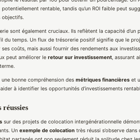
 potentiellement rentable, tandis qu’un ROI faible peut sug
 objectifs.
erie sont également cruciaux. Ils reflètent la capacité d’un 
 fil du temps. Un flux de trésorerie positif signifie que le pr
 ses coûts, mais aussi fournir des rendements aux investiss
lux peut améliorer le
retour sur investissement
, assurant a
 terme.
, une bonne compréhension des
métriques financières
et u
aider à identifier les opportunités d’investissements rentab
 réussies
s
sur des projets de colocation intergénérationnelle démont
ants. Un
exemple de colocation
très réussi s’observe dans 
tat partagés ont non seulement réduit la solitude chez le