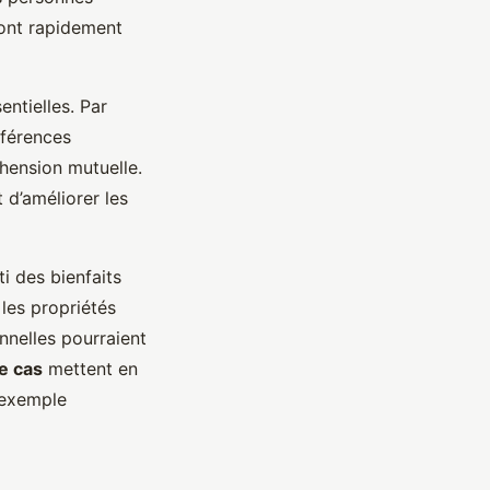
 ont rapidement
ntielles. Par
fférences
éhension mutuelle.
 d’améliorer les
i des bienfaits
les propriétés
nnelles pourraient
e cas
mettent en
 exemple