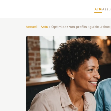
Actu
Assu
Accueil
›
Actu
›
Optimisez vos profits : guide ultime