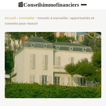
Conseilsimmofinanciers
📰
Accueil
›
Immobilier
›
Investir à marseille : opportunités et
conseils pour réussir